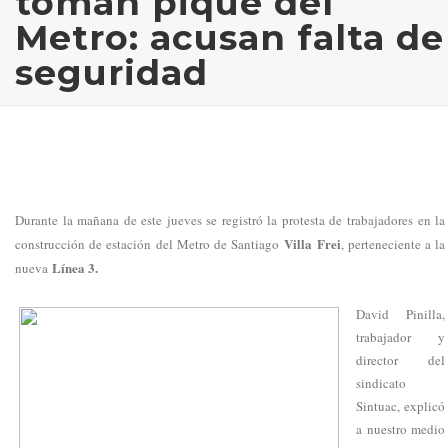
toman pique del
Metro: acusan falta de
seguridad
Durante la mañana de este jueves se registró la protesta de trabajadores en la
Villa Frei
construcción de estación del Metro de Santiago
, perteneciente a la
Línea 3.
nueva
David Pinilla,
trabajador y
director del
sindicato
Sintuac, explicó
a nuestro medio