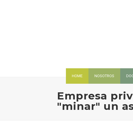
HOME
NOSOTROS
DO
Empresa priva
"minar" un a