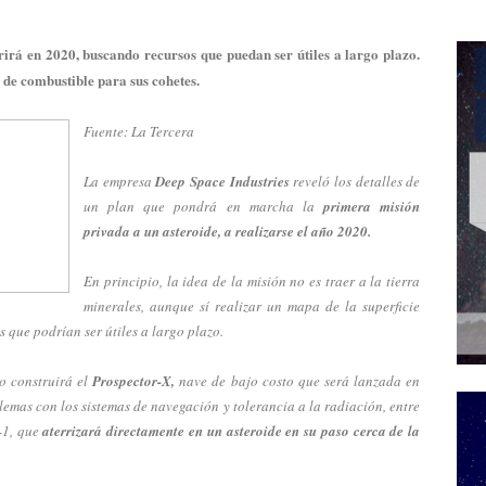
irá en 2020, buscando recursos que puedan ser útiles a largo plazo.
 de combustible para sus cohetes.
Fuente: La Tercera
La empresa
Deep Space Industries
reveló los detalles de
un plan que pondrá en marcha la
primera misión
privada a un asteroide, a realizarse el año 2020.
En principio, la idea de la misión no es traer a la tierra
minerales, aunque sí realizar un mapa de la superficie
os que podrían ser útiles a largo plazo.
o construirá el
Prospector-X,
nave de bajo costo que será lanzada en
lemas con los sistemas de navegación y tolerancia a la radiación, entre
-1, que
aterrizará directamente en un asteroide en su paso cerca de la