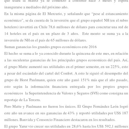
que usara la Matriz ya se comenzó a construir hace 3 meses y espera
inaugurarse a mediados del próximo año.
En la misma página de El Mercurio, y señalando que “pese al estancamiento
económico”, se da cuenta de la inversión que el grupo español NH (en el rubro
hotelero) invertirá en Chile 78,6 millones de dólares para concretar una red de
14 hoteles en el país en un plazo de 3 años. Este monto se suma ya a la
inversión de NH en el país de 65 millones de dólares.
Suman ganancias los grandes grupos económicos este 2016
El hecho se suma a lo ya conocido durante la quincena de este mes, en relación
a las suculentas ganancias de los principales grupos economices del país. Así,
el grupo Matte aumentó sus utilidades en el primer semestre, en un 225%, esto
a pesar del escándalo del cartel del Confort. A esto le siguió el desempeño del
grupo de Horst Paulmann, quien este año ganó 151% más que el año pasado,
esto según la información financiera entregada por los propios grupos
económicos la Superintendencia de Valores y Seguros (SVS) como consigna un
reportaje de La Tercera.
Pero Matte y Paulmann no fueron los únicos. El Grupo Fernández León logró
este año un avance en sus ganancias de 43% y reportó utilidades por US$ 187
millones. Banvida y Consorcio Financiero destacaron en los resultados.
El grupo Yarur vio crecer sus utilidades en 28,6% hasta los US$ 592,1 millones