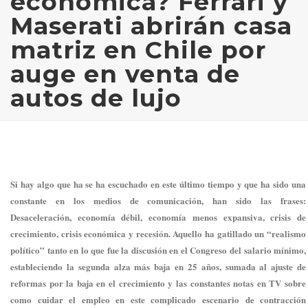
económica? Ferrari y
Maserati abrirán casa
matriz en Chile por
auge en venta de
autos de lujo
Si hay algo que ha se ha escuchado en este último tiempo y que ha sido una
constante en los medios de comunicación, han sido las frases:
Desaceleración, economía débil, economía menos expansiva, crisis de
crecimiento, crisis económica y recesión. Aquello ha gatillado un “realismo
político” tanto en lo que fue la discusión en el Congreso del salario mínimo,
estableciendo la segunda alza más baja en 25 años, sumada al ajuste de
reformas por la baja en el crecimiento y las constantes notas en TV sobre
como cuidar el empleo en este complicado escenario de contracción