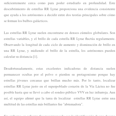
suficientemente cerca como para poder estudiarlo en profundidad. Este
descubrimiento de estrellas RR Lyrae proporciona una evidencia consistente
que ayuda a los astrónomos a decidir entre dos teorías principales sobre cómo
se forman los bulbos galácticos.
Las estrellas RR Lyrae suelen encontrarse en densos cúmulos globulares. Son
estrellas variables, y el brillo de cada estrella RR Lyrae fluctúa regularmente.
Observando la longitud de cada ciclo de aumento y disminución de brillo en
una RR Lyrae, y midiendo el brillo de la estrella, los astrónomos pueden
calcular su distancia [1].
Desafortunadamente, estas excelentes indicadoras de distancia suelen
permanecer ocultas por el polvo o pierden su protagonismo porque hay
estrellas jóvenes cercanas que brillan mucho más. Por lo tanto, localizar
estrellas RR Lyrae justo en el superpoblado corazón de la Vía Láctea no fue
posible hasta que se llevó a cabo el sondeo público VVV en luz infrarroja. Aun
así, el equipo afirmó que la tarea de localizar estrellas RR Lyrae entre una
multitud de las estrellas más brillantes fue "abrumadora".
Sin embargo, su esfuerzo fue recompensado con la identificación de una docena