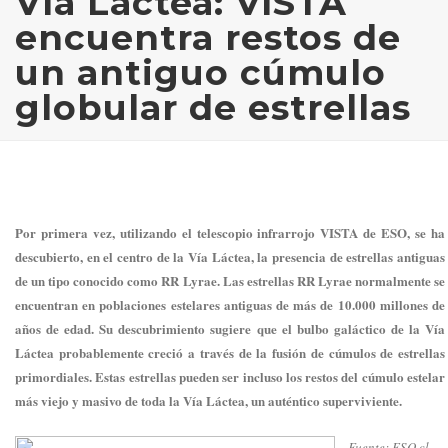
Vía Láctea: VISTA
encuentra restos de
un antiguo cúmulo
globular de estrellas
Por primera vez, utilizando el telescopio infrarrojo VISTA de ESO, se ha
descubierto, en el centro de la Vía Láctea, la presencia de estrellas antiguas
de un tipo conocido como RR Lyrae. Las estrellas RR Lyrae normalmente se
encuentran en poblaciones estelares antiguas de más de 10.000 millones de
años de edad. Su descubrimiento sugiere que el bulbo galáctico de la Vía
Láctea probablemente creció a través de la fusión de cúmulos de estrellas
primordiales. Estas estrellas pueden ser incluso los restos del cúmulo estelar
más viejo y masivo de toda la Vía Láctea, un auténtico superviviente.
Fuente: ESO.cl