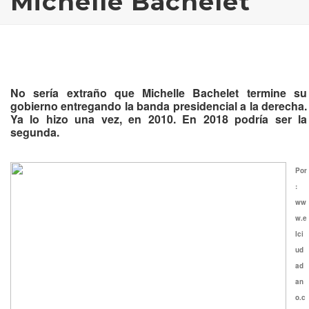
Michelle Bachelet
No sería extraño que Michelle Bachelet termine su
gobierno entregando la banda presidencial a la derecha.
Ya lo hizo una vez, en 2010. En 2018 podría ser la
segunda.
Por
:
ww
w.e
lci
ud
ad
an
o.c