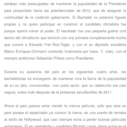
estaban más preocupados de mantener la popularidad de la Presidenta
para proyectarla hacia las presidenciales de 2013, que de asegurar la
continuidad de la coalición gobernante. Si Bachelet no potenció figuras
propias y no quiso participar en construir al candidato oficialista fue
porque quería volver al poder. El resultado fue una pequeña guerra civil
dentro del oficialismo que terminó con una primaria completamente trucha
que coronó a Eduardo Frei Ruiz-Tagle, y con el ex diputado socialista
Marco Enríquez-Ominami corriendo finalmente por fuera. Y, claro, con el
siempre ambicioso Sebastián Piñera como Presidente.
Durante su ausencia del país en los siguientes cuatro años, los
bacheletistas se encargaron de mantener viva la llama de la popularidad
de su ex jefa, convencidos –con justa razón- que su reelección era casi
segura, sobre todo después de la protestas estudiantiles de 2011.
Ahora el país parece estar viendo la misma película, sólo que esta es
peor porque el espectador ya conoce la trama: es una suerte de remake
al estilo de Hollywood, que casi siempre echa a perder buenas películas
extranjeras. El ex presidente y candidato Ricardo Lagos ahora actúa en el