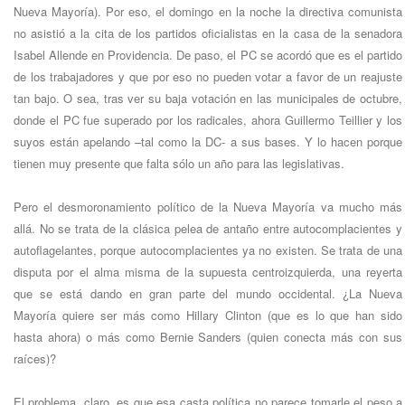
Nueva Mayoría). Por eso, el domingo en la noche la directiva comunista
no asistió a la cita de los partidos oficialistas en la casa de la senadora
Isabel Allende en Providencia. De paso, el PC se acordó que es el partido
de los trabajadores y que por eso no pueden votar a favor de un reajuste
tan bajo. O sea, tras ver su baja votación en las municipales de octubre,
donde el PC fue superado por los radicales, ahora Guillermo Teillier y los
suyos están apelando –tal como la DC- a sus bases. Y lo hacen porque
tienen muy presente que falta sólo un año para las legislativas.
Pero el desmoronamiento político de la Nueva Mayoría va mucho más
allá. No se trata de la clásica pelea de antaño entre autocomplacientes y
autoflagelantes, porque autocomplacientes ya no existen. Se trata de una
disputa por el alma misma de la supuesta centroizquierda, una reyerta
que se está dando en gran parte del mundo occidental. ¿La Nueva
Mayoría quiere ser más como Hillary Clinton (que es lo que han sido
hasta ahora) o más como Bernie Sanders (quien conecta más con sus
raíces)?
El problema, claro, es que esa casta política no parece tomarle el peso a