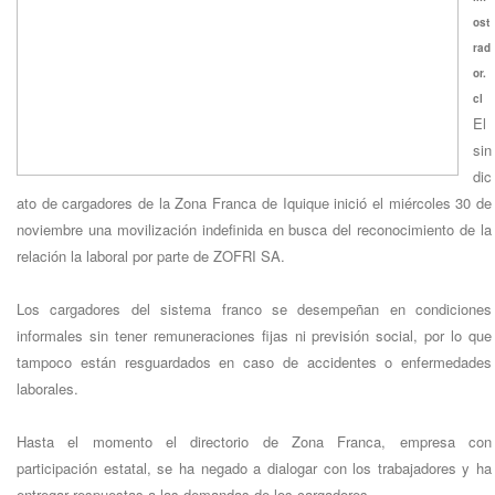
ost
rad
or.
cl
El
sin
dic
ato de cargadores de la Zona Franca de Iquique inició el miércoles 30 de
noviembre una movilización indefinida en busca del reconocimiento de la
relación la laboral por parte de ZOFRI SA.
Los cargadores del sistema franco se desempeñan en condiciones
informales sin tener remuneraciones fijas ni previsión social, por lo que
tampoco están resguardados en caso de accidentes o enfermedades
laborales.
Hasta el momento el directorio de Zona Franca, empresa con
participación estatal, se ha negado a dialogar con los trabajadores y ha
entregar respuestas a las demandas de los cargadores.