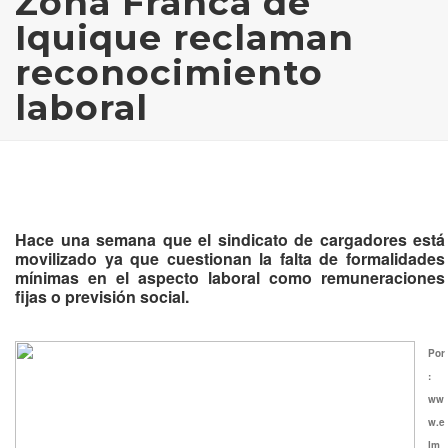
Zona Franca de
Iquique reclaman
reconocimiento
laboral
Hace una semana que el sindicato de cargadores está
movilizado ya que cuestionan la falta de formalidades
mínimas en el aspecto laboral como remuneraciones
fijas o previsión social.
Por
:
ww
w.e
lm