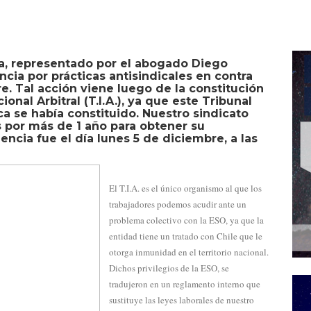
la, representado por el abogado Diego
cia por prácticas antisindicales en contra
e. Tal acción viene luego de la constitución
ional Arbitral (T.I.A.), ya que este Tribunal
ca se había constituido. Nuestro sindicato
s por más de 1 año para obtener su
encia fue el día lunes 5 de diciembre, a las
El T.I.A. es el único organismo al que los
trabajadores podemos acudir ante un
problema colectivo con la ESO, ya que la
entidad tiene un tratado con Chile que le
otorga inmunidad en el territorio nacional.
Dichos privilegios de la ESO, se
tradujeron en un reglamento interno que
sustituye las leyes laborales de nuestro