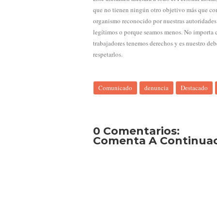
que no tienen ningún otro objetivo más que con
organismo reconocido por nuestras autoridades 
legítimos o porque seamos menos. No importa c
trabajadores tenemos derechos y es nuestro deb
respetarlos.
Comunicado
denuncia
Destacado
0 Comentarios:
Comenta A Continuaci