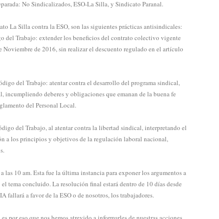
eparada: No Sindicalizados, ESO-La Silla, y Sindicato Paranal.
ato La Silla contra la ESO, son las siguientes prácticas antisindicales:
go del Trabajo: extender los beneficios del contrato colectivo vigente
 Noviembre de 2016, sin realizar el descuento regulado en el artículo
ódigo del Trabajo: atentar contra el desarrollo del programa sindical,
al, incumpliendo deberes y obligaciones que emanan de la buena fe
eglamento del Personal Local.
digo del Trabajo, al atentar contra la libertad sindical, interpretando el
 a los principios y objetivos de la regulación laboral nacional,
s.
o a las 10 am. Esta fue la última instancia para exponer los argumentos a
 el tema concluido. La resolución final estará dentro de 10 días desde
IA fallará a favor de la ESO o de nosotros, los trabajadores.
, es por eso que nos hemos atrevido a informarles de nuestras acciones