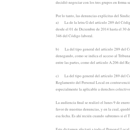
decidió negociar con los tres grupos en forma s
Por lo tanto, las denuncias explícitas del Sindic
a)
La de la letra G del artículo 289 del Códi
desde el 01 de Diciembre de 2014 hasta el 30 de
346 del Código laboral.
b)
La del tipo general del artículo 289 del C
denegando, como se indica el acceso al Tribun
entre las partes, como del artículo A.206 del R
c)
La del tipo general del artículo 289 del Có
Reglamento del Personal Local en contravención
especialmente la aplicable a derechos colectivo
La audiencia final se realizó el lunes 9 de ener
favor de nuestras denuncias, y en la cual, quedó
esa fecha. Es ahí recién cuando sabremos si el T
Este dictamen afectará a todo el Personal Local