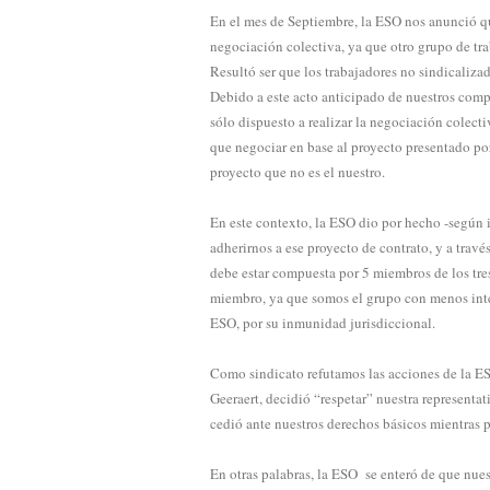
En el mes de Septiembre, la ESO nos anunció qu
negociación colectiva, ya que otro grupo de tr
Resultó ser que los trabajadores no sindicaliza
Debido a este acto anticipado de nuestros compa
sólo dispuesto a realizar la negociación colec
que negociar en base al proyecto presentado por 
proyecto que no es el nuestro.
En este contexto, la ESO dio por hecho -según 
adherirnos a ese proyecto de contrato, y a tra
debe estar compuesta por 5 miembros de los tres
miembro, ya que somos el grupo con menos integ
ESO, por su inmunidad jurisdiccional.
Como sindicato refutamos las acciones de la ES
Geeraert, decidió “respetar” nuestra representat
cedió ante nuestros derechos básicos mientras p
En otras palabras, la ESO se enteró de que nues