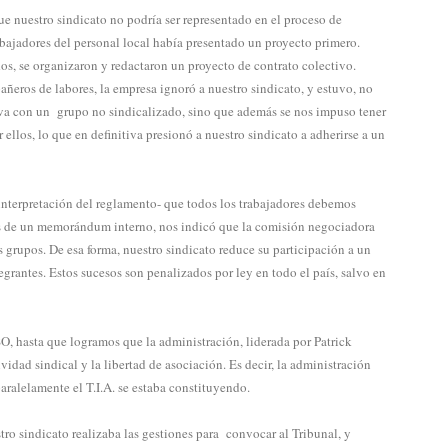
e nuestro sindicato no podría ser representado en el proceso de
abajadores del personal local había presentado un proyecto primero.
dos, se organizaron y redactaron un proyecto de contrato colectivo.
ñeros de labores, la empresa ignoró a nuestro sindicato, y estuvo, no
tiva con un grupo no sindicalizado, sino que además se nos impuso tener
ellos, lo que en definitiva presionó a nuestro sindicato a adherirse a un
interpretación del reglamento- que todos los trabajadores debemos
vés de un memorándum interno, nos indicó que la comisión negociadora
 grupos. De esa forma, nuestro sindicato reduce su participación a un
rantes. Estos sucesos son penalizados por ley en todo el país, salvo en
O, hasta que logramos que la administración, liderada por Patrick
ividad sindical y la libertad de asociación. Es decir, la administración
aralelamente el T.I.A. se estaba constituyendo.
tro sindicato realizaba las gestiones para convocar al Tribunal, y