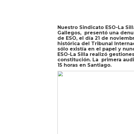
Nuestro Sindicato ESO-La Sil
Gallegos, presentó una denun
de ESO, el día 21 de noviembr
histórica del Tribunal Internac
sólo existía en el papel y nun
ESO-La Silla realizó gestione
constitución. La primera audi
15 horas en Santiago.