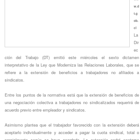
w.d
t.g
ob.
cl
La
Dir
ec
ción del Trabajo (DT) emitió este miércoles el sexto dictamen
interpretativo de la Ley que Moderniza las Relaciones Laborales, que se
refiere a la extensión de beneficios a trabajadores no afiliados a
sindicatos.
Entre los puntos de la normativa está que la extensión de beneficios de
una negociación colectiva a trabajadores no sindicalizados requerirá de
acuerdo previo entre empleador y sindicatos.
Asimismo plantea que el trabajador favorecido con la extensión deberá
aceptarlo individualmente y acceder a pagar la cuota sindical, total o
parcialmente según se haya acordado. La extensión podrá pactarse