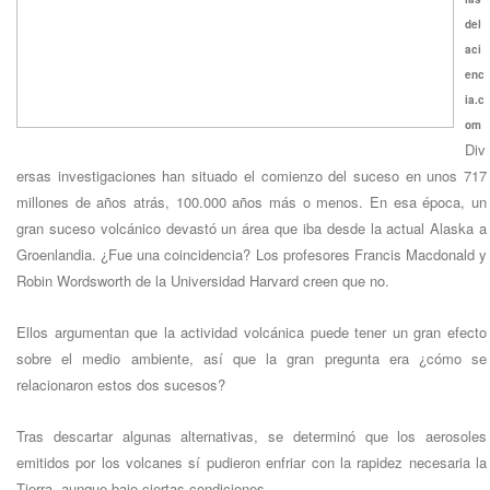
del
aci
enc
ia.c
om
Div
ersas investigaciones han situado el comienzo del suceso en unos 717
millones de años atrás, 100.000 años más o menos. En esa época, un
gran suceso volcánico devastó un área que iba desde la actual Alaska a
Groenlandia. ¿Fue una coincidencia? Los profesores Francis Macdonald y
Robin Wordsworth de la Universidad Harvard creen que no.
Ellos argumentan que la actividad volcánica puede tener un gran efecto
sobre el medio ambiente, así que la gran pregunta era ¿cómo se
relacionaron estos dos sucesos?
Tras descartar algunas alternativas, se determinó que los aerosoles
emitidos por los volcanes sí pudieron enfriar con la rapidez necesaria la
Tierra, aunque bajo ciertas condiciones.