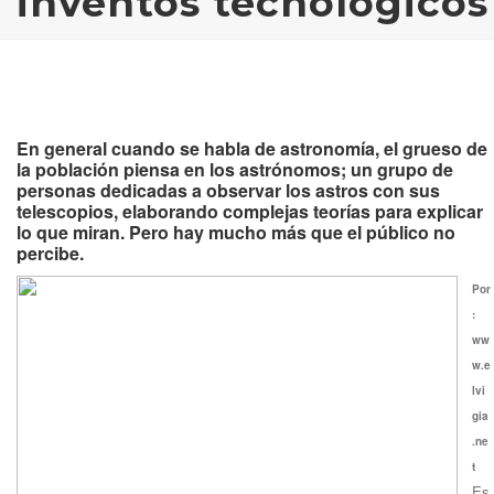
inventos tecnológicos
En general cuando se habla de astronomía, el grueso de
la población piensa en los astrónomos; un grupo de
personas dedicadas a observar los astros con sus
telescopios, elaborando complejas teorías para explicar
lo que miran. Pero hay mucho más que el público no
percibe.
Por
:
ww
w.e
lvi
gia
.ne
t
Es