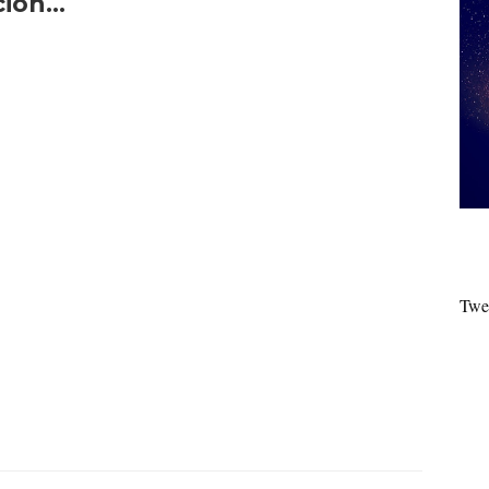
ón...
Twe