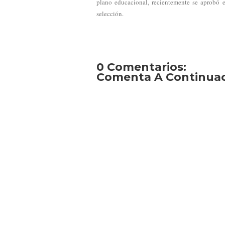
plano educacional, recientemente se aprobó e
selección.
0 Comentarios:
Comenta A Continuaci