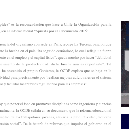
pidez” es la recomendación que hace a Chile la Organización para la
 en el informe bienal “Apuesta por el Crecimiento 2015
″
.
rencia del organismo con sede en París, recoge La Tercera, pasa porque
ue la brecha en el país “ha seguido cerrándose, lo cual refleja un fuerte
ento en el empleo y el capital físico”, queda mucho por hacer “debido al
ecimiento de la productividad, dicha brecha aún es importante”. Tal
 ha sostenido el propio Gobierno, la OCDE explica que se baja en la
ividad pasa precisamente por “realizar mejoras adicionales en el sistema
o y facilitar los trámites regulatorios para las empresas”.
y que poner el foco en promover disciplinas como ingeniería y ciencias
 Finalmente, la OCDE señala en su documento que la reforma educacional
mpleo de los trabajadores jóvenes, elevaría la productividad, reduciría
lusión social”. De la batería de reformas que impulsa el gobierno en el