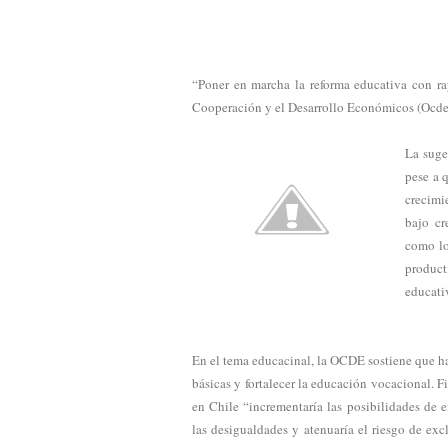
“Poner en marcha la reforma educativa con ra
Cooperación y el Desarrollo Económicos (Ocde)
La suge
pese a q
crecimi
bajo cr
como lo
product
educativ
En el tema educacinal, la OCDE sostiene que ha
básicas y fortalecer la educación vocacional.
en Chile “incrementaría las posibilidades de e
las desigualdades y atenuaría el riesgo de exc