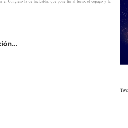
n el Congreso la de inclusión, que pone fin al lucro, el copago y la
ón...
Twe