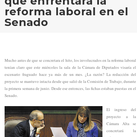
que enfrentará la
reforma laboral en el
Senado
Mucho antes de que se concretara el hito, los involucrados en la reforma laboral
tenían claro que este miércoles la sala de la Cámara de Diputados visaría el
escenario fraguado hace ya más de un mes. ¿La razón? La redacción del
proyecto se mantuvo intacta desde que salió de la Comisión de Trabajo, durante
la primera semana de junio. Desde ese entonces, las fichas estaban puestas en el
Senado.
El ingreso del
proyecto a la
Cámara Alta se
concretará la