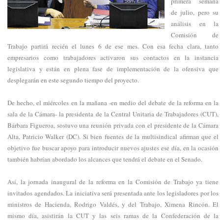
primera semana
de julio, pero su
análisis en la
Comisión de
Trabajo partirá recién el lunes 6 de ese mes. Con esa fecha clara, tanto
empresarios como trabajadores activaron sus contactos en la instancia
legislativa y están en plena fase de implementación de la ofensiva que
desplegarán en este segundo tiempo del proyecto.
De hecho, el miércoles en la mañana -en medio del debate de la reforma en la
sala de la Cámara- la presidenta de la Central Unitaria de Trabajadores (CUT),
Bárbara Figueroa, sostuvo una reunión privada con el presidente de la Cámara
Alta, Patricio Walker (DC). Si bien fuentes de la multisindical afirman que el
objetivo fue buscar apoyo para introducir nuevos ajustes ese día, en la ocasión
también habrían abordado los alcances que tendrá el debate en el Senado.
Así, la jornada inaugural de la reforma en la Comisión de Trabajo ya tiene
invitados agendados. La iniciativa será presentada ante los legisladores por los
ministros de Hacienda, Rodrigo Valdés, y del Trabajo, Ximena Rincón. El
mismo día, asistirán la CUT y las seis ramas de la Confederación de la