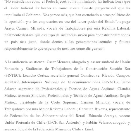
“No entendemos como el Poder Ejecutivo ha minimizado las indicaciones que
el Poder Judicial ha hecho en torno a este funesto proyecto del que ha
impulsado el Gobierno. Nos parece más, que han escuchado a otros políticos de
la oposición y a los empresarios en vez del tercer poder del Estado”, agrega
Araya. Carmen Miranda, vocera de Trabajadores por una Reforma Laboral,
finalmente destaca que este tipo de instancias sirven para “construir entre todos
un país más justo, donde demos a las generaciones actuales y futuras
responsablemente lo que esperan de nosotros como dirigentes”.
A la audiencia asistieron: Oscar Menares, abogado y asesor sindical de Unión
Portuaria y Sindicatos de Trabajadores de la Construcción Sección Sur
(SINTEC); Leandro Cortez, secretario general Consfecove; Ricardo Campos,
secretario Interempresa Nacional de Telecomunicaciones (SINATE); Jaime
Salazar, secretario de Profesionales y Técnico de Aguas Andinas; Claudia
Muñoz, tesorera Sindicato Profesionales y Técnicos de Aguas Andinas; Sergio
Muñoz, presidente de la Corte Suprema; Carmen Miranda, vocera de
Trabajadores por una Mejor Reforma Laboral; Christian Riveros, representante
de Federación de los Subcontratados del Retail; Eduardo Araraya, vocero
Unión Portuaria de Chile (UPCH-San Antonio); y Fabián Velasco, abogado y
asesor sindical de la Federación Minera de Chile y Emel.