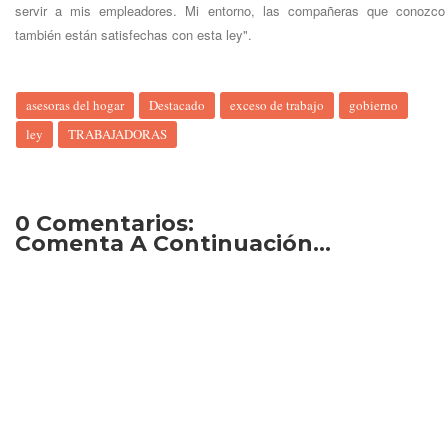
servir a mis empleadores. Mi entorno, las compañeras que conozco
también están satisfechas con esta ley".
asesoras del hogar
Destacado
exceso de trabajo
gobierno
ley
TRABAJADORAS
0 Comentarios:
Comenta A Continuación...