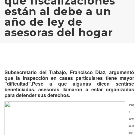
que fiscalizaciones
están al debe a un
año de ley de
asesoras del hogar
Subsecretario del Trabajo, Francisco Díaz, argumentó
que la inspección en casas particulares tiene mayor
"dificultad".Pese a que algunas dicen sentirse
beneficiadas, asesoras llamaron a estar organizadas
para defender sus derechos.
Por
:
ww
w.c
oo