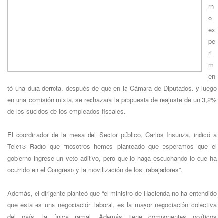
rn
o
ex
pe
ri
m
en
tó una dura derrota, después de que en la Cámara de Diputados, y luego
en una comisión mixta, se rechazara la propuesta de reajuste de un 3,2%
de los sueldos de los empleados fiscales.
El coordinador de la mesa del Sector público, Carlos Insunza, indicó a
Tele13 Radio que “nosotros hemos planteado que esperamos que el
gobierno ingrese un veto aditivo, pero que lo haga escuchando lo que ha
ocurrido en el Congreso y la movilización de los trabajadores”.
Además, el dirigente planteó que “el ministro de Hacienda no ha entendido
que esta es una negociación laboral, es la mayor negociación colectiva
del país, la única ramal. Además tiene componentes políticos