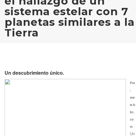
el hallazgo de un
sistema estelar con 7
planetas similares a la
Tierra
Un descubrimiento único.
Por
:
ww
w.b
bc.
co
m
Un