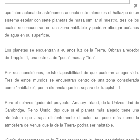
gr
upo internacional de astrónomos anunció este miércoles el hallazgo de un
sistema estelar con siete planetas de masa similar al nuestro, tres de los
cuales se encuentran en una zona habitable y podrían albergar océanos
de agua en su superficie.
Los planetas se encuentran a 40 años luz de la Tierra. Orbitan alrededor
de Trappist-1, una estrella de "poca" masa y "fría".
Por sus condiciones, existe laposibilidad de que pudieran acoger vida.
Tres de estos mundos se encuentran dentro de una zona considerada
como "habitable", por la distancia que los separa de Trappist - 1.
Pero el coinvestigador del proyecto, Amaury Triaud, de la Universidad de
Cambridge, Reino Unido, dijo que si el planeta más alejado tiene una
atmósfera que atrapa eficientemente el calor -un poco más como la
atmósfera de Venus que la de la Tierra- podría ser habitable.
"Sería decepcionante si la Tierra representa la única posibilidad para la