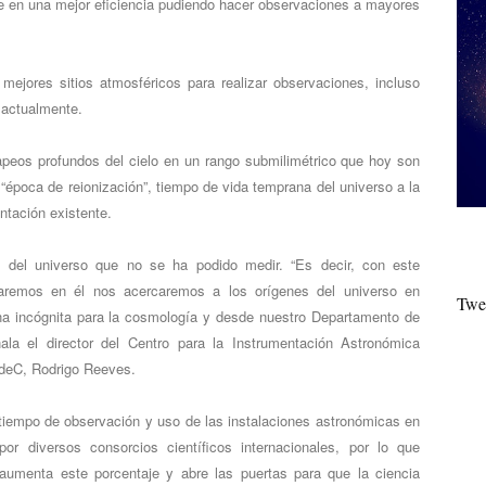
ce en una mejor eficiencia pudiendo hacer observaciones a mayores
mejores sitios atmosféricos para realizar observaciones, incluso
 actualmente.
apeos profundos del cielo en un rango submilimétrico que hoy son
“época de reionización”, tiempo de vida temprana del universo a la
ntación existente.
 del universo que no se ha podido medir. “Es decir, con este
alaremos en él nos acercaremos a los orígenes del universo en
Twe
na incógnita para la cosmología y desde nuestro Departamento de
la el director del Centro para la Instrumentación Astronómica
deC, Rodrigo Reeves.
iempo de observación y uso de las instalaciones astronómicas en
r diversos consorcios científicos internacionales, por lo que
 aumenta este porcentaje y abre las puertas para que la ciencia