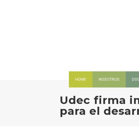
HOME
NOSOTROS
DO
Udec firma i
para el desar