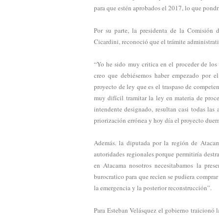
para que estén aprobados el 2017, lo que pondr
Por su parte, la presidenta de la Comisión 
Cicardini, reconoció que el trámite administrati
“Yo he sido muy critica en el proceder de los
creo que debiésemos haber empezado por el 
proyecto de ley que es el traspaso de competen
muy difícil tramitar la ley en materia de pr
intendente designado, resultan casi todas las
priorización errónea y hoy día el proyecto due
Además. la diputada por la región de Atacam
autoridades regionales porque permitiría destr
en Atacama nosotros necesitabamos la presen
burocratico para que recien se pudiera comprar
la emergencia y la posterior reconstrucción”.
Para Esteban Velásquez el gobierno traicionó l