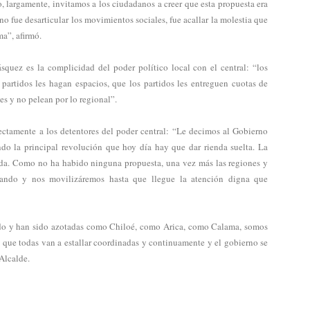
, largamente, invitamos a los ciudadanos a creer que esta propuesta era
no fue desarticular los movimientos sociales, fue acallar la molestia que
a”, afirmó.
squez es la complicidad del poder político local con el central: “los
s partidos les hagan espacios, que los partidos les entreguen cuotas de
es y no pelean por lo regional”.
rectamente a los detentores del poder central: “Le decimos al Gobierno
do la principal revolución que hoy día hay que dar rienda suelta. La
da. Como no ha habido ninguna propuesta, una vez más las regiones y
ulando y nos movilizáremos hasta que llegue la atención digna que
ndo y han sido azotadas como Chiloé, como Arica, como Calama, somos
 que todas van a estallar coordinadas y continuamente y el gobierno se
 Alcalde.