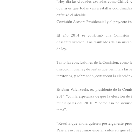
“Hoy día las ciudades azotadas como Chiloé,
ocurrir es que todas van a estallar coordinada
enfatizó el alcalde.
Comisión Asesora Presidencial y el proyecto i
El año 2014 se conformó una Comisión As
descentralización. Los resultados de esa insta
de ley.
Tanto las conclusiones de la Comisión, como l
dirección: una ley de rentas que permita a las 
territorios, y sobre todo, contar con la elecció
Esteban Valenzuela, ex presidente de la Comisi
2014 “con la esperanza de que la elección de i
municipales del 2016. Y como eso no ocurrió,
tema”.
“Resulta que ahora quieren postergar este pro
Pese a eso , seguimos esperanzados en que el 