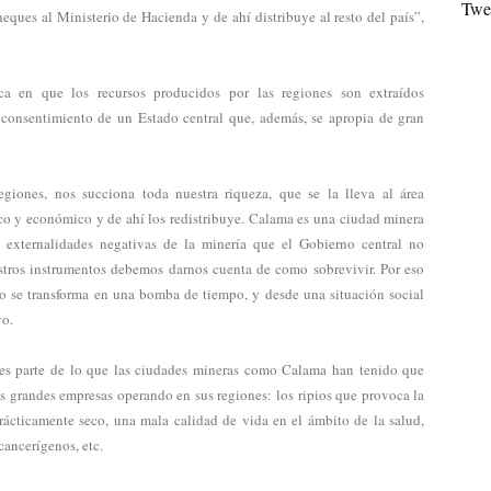
Twe
heques al Ministerio de Hacienda y de ahí distribuye al resto del país”,
ica en que los recursos producidos por las regiones son extraídos
 consentimiento de un Estado central que, además, se apropia de gran
giones, nos succiona toda nuestra riqueza, que se la lleva al área
ico y económico y de ahí los redistribuye. Calama es una ciudad minera
 externalidades negativas de la minería que el Gobierno central no
tros instrumentos debemos darnos cuenta de como sobrevivir. Por eso
 se transforma en una bomba de tiempo, y desde una situación social
vo.
 es parte de lo que las ciudades mineras como Calama han tenido que
las grandes empresas operando en sus regiones: los ripios que provoca la
prácticamente seco, una mala calidad de vida en el ámbito de la salud,
ancerígenos, etc.