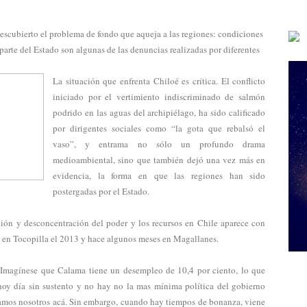
descubierto el problema de fondo que aqueja a las regiones: condiciones
arte del Estado son algunas de las denuncias realizadas por diferentes
La situación que enfrenta Chiloé es crítica. El conflicto
iniciado por el vertimiento indiscriminado de salmón
podrido en las aguas del archipiélago, ha sido calificado
por dirigentes sociales como “la gota que rebalsó el
vaso”, y entrama no sólo un profundo drama
medioambiental, sino que también dejó una vez más en
evidencia, la forma en que las regiones han sido
postergadas por el Estado.
ación y desconcentración del poder y los recursos en Chile aparece con
, en Tocopilla el 2013 y hace algunos meses en Magallanes.
 Imagínese que Calama tiene un desempleo de 10,4 por ciento, lo que
 hoy día sin sustento y no hay no la mas mínima política del gobierno
amos nosotros acá. Sin embargo, cuando hay tiempos de bonanza, viene