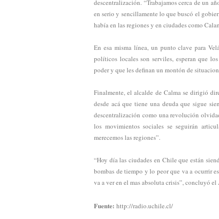
descentralización. “Trabajamos cerca de un año
en serio y sencillamente lo que buscó el gobier
había en las regiones y en ciudades como Calam
En esa misma línea, un punto clave para Velá
políticos locales son serviles, esperan que lo
poder y que les definan un montón de situacion
Finalmente, el alcalde de Calma se dirigió di
desde acá que tiene una deuda que sigue sien
descentralización como una revolución olvida
los movimientos sociales se seguirán artic
merecemos las regiones”.
“Hoy día las ciudades en Chile que están sie
bombas de tiempo y lo peor que va a ocurrir es
va a ver en el mas absoluta crisis”, concluyó el
Fuente:
http://radio.uchile.cl/