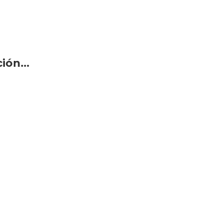
ón...