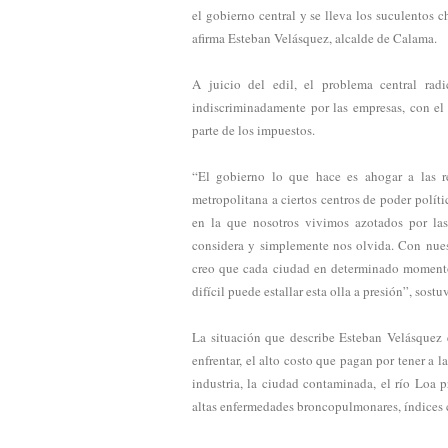
el gobierno central y se lleva los suculentos c
afirma Esteban Velásquez, alcalde de Calama.
A juicio del edil, el problema central rad
indiscriminadamente por las empresas, con el
parte de los impuestos.
“El gobierno lo que hace es ahogar a las re
metropolitana a ciertos centros de poder polít
en la que nosotros vivimos azotados por las
considera y simplemente nos olvida. Con nues
creo que cada ciudad en determinado momento
difícil puede estallar esta olla a presión”, sostu
La situación que describe Esteban Velásquez
enfrentar, el alto costo que pagan por tener a 
industria, la ciudad contaminada, el río Loa 
altas enfermedades broncopulmonares, índices c