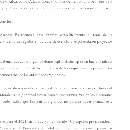
 como Arica, como Calama, somos bombas de tiempo y lo peor que va a
s y continuamente y el gobierno se va a ver en el mas absoluta crisis”,
nconcluso
esora Presidencial para abordar específicamente el tema de la
ncia fueron entregados en octubre de ese año y se presentaron proyectos
as demandas de las organizaciones regionalistas apuntan hacia la misma
regiones retener parte de los impuestos de las empresas que operen en sus
n democrática de las autoridades regionales.
ón, explicó que el informe final de la comisión se entregó a fines del
ntendentes o gobernadores se hiciera por primera vez en las elecciones
 todo indica que los partidos grandes no quieren hacer avanzar este
ceso para el 2021, en lo que yo he llamado “Corrupción programática”.
21 de mayo la Presidenta Bachelet le ponga urgencia a estos proyectos