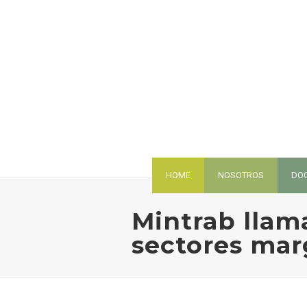
HOME
NOSOTROS
DO
Mintrab llama
sectores mar