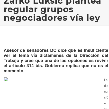
Zarko Luksic plantea
regular grupos
negociadores vía ley
Asesor de senadores DC dice que es insuficiente
ver el tema vía dictámenes de la Dirección del
Trabajo y cree que una de las opciones es revivir
el artículo 314 bis. Gobierno replica que no es el
momento.
La
dis
cu
sió
n
re