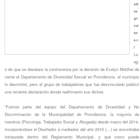
adi
oa
gri
cul
tur
a.c
l
Lu
eg
o de que se desatara la controversia por la decisión de Evelyn Matthei de
cerrar el Departamento de Diversidad Sexual en Providencia, el municipio
lo desmintió, pero el grupo de trabajadores que fue desvinculado publicó
una reciente declaración donde reafirmaron sus dichos.
“Fuimos parte del equipo del Departamento de Diversidad y No
Discriminación de la Municipalidad de Providencia, la mayoría de
nosotros (Psicologa, Trabajador Social y Abogada) desde marzo del 2014,
incorporándose el Diseñador a mediados del año 2015 (…) se encontraba
instaurado dentro del Reglamento Municipal, y que como puede