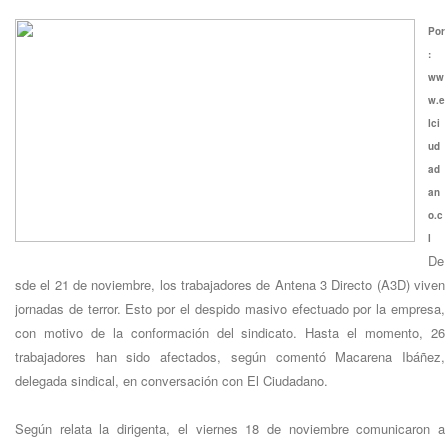
Por
:
ww
w.e
lci
ud
ad
an
o.c
l
De
sde el 21 de noviembre, los trabajadores de Antena 3 Directo (A3D) viven
jornadas de terror. Esto por el despido masivo efectuado por la empresa,
con motivo de la conformación del sindicato. Hasta el momento, 26
trabajadores han sido afectados, según comentó Macarena Ibáñez,
delegada sindical, en conversación con El Ciudadano.
Según relata la dirigenta, el viernes 18 de noviembre comunicaron a